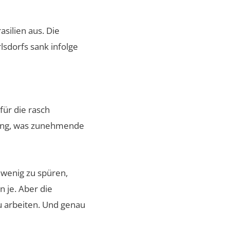
silien aus. Die
lsdorfs sank infolge
ür die rasch
gung, was zunehmende
wenig zu spüren,
 je. Aber die
u arbeiten. Und genau