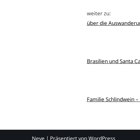
weiter zu:
über die Auswanderun
Brasilien und Santa C
Familie Schlindwein – 
Neve
| Präsentiert von
WordPress