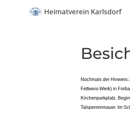
Heimatverein Karlsdorf
Zum
Inhalt
springen
Besic
Nochmals der Hinweis: 
Fettweis-Werk) in Forb
Kirchenparkplatz. Begin
Talsperrenmauer. Im Sc