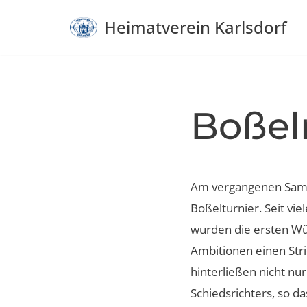
Heimatverein Karlsdorf
Zum
Inhalt
springen
Boßel
Am vergangenen Samst
Boßelturnier. Seit vie
wurden die ersten Wür
Ambitionen einen Stri
hinterließen nicht nu
Schiedsrichters, so 