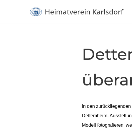
Heimatverein Karlsdorf
Zum
Inhalt
springen
Dette
übera
In den zurückliegenden
Dettemheim- Ausstellun
Modell fotografieren, 