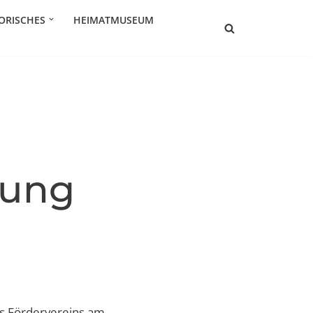
ORISCHES
HEIMATMUSEUM
lung
es Fördervereins am