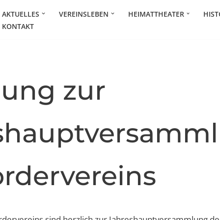
AKTUELLES
VEREINSLEBEN
HEIMATTHEATER
HIST
KONTAKT
dung zur
shauptversamm
ördervereins
ördervereins sind herzlich zur Jahreshauptversammlung d