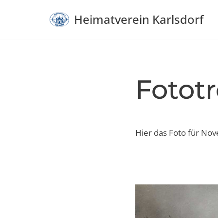
Heimatverein Karlsdorf
Zum
Inhalt
springen
Fototre
Hier das Foto für No