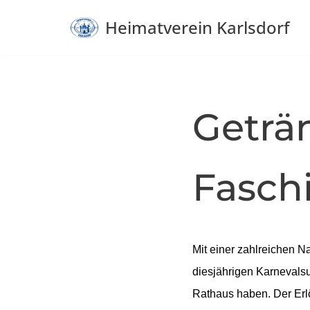
Heimatverein Karlsdorf
Zum
Inhalt
springen
Geträ
Fasch
Mit einer zahlreichen N
diesjährigen Karnevalsu
Rathaus haben. Der Erl