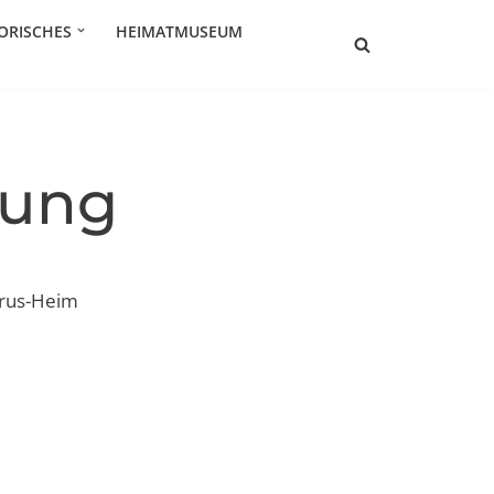
ORISCHES
HEIMATMUSEUM
lung
orus-Heim