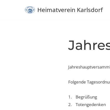
Heimatverein Karlsdorf
Zum
Inhalt
springen
Jahre
Jahreshauptversammlu
Folgende Tagesordnun
1. Begrüßung
2. Totengedenken