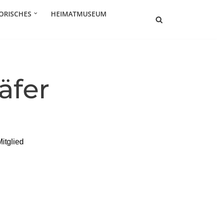
ORISCHES
HEIMATMUSEUM
äfer
itglied