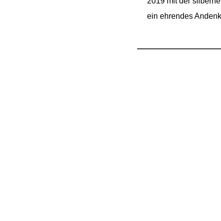
2019 mit der silbern
ein ehrendes Andenke