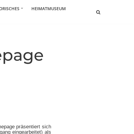
ORISCHES
HEIMATMUSEUM
epage
epage präsentiert sich
gang eingearbeitet) als