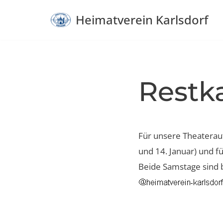
Heimatverein Karlsdorf
Zum
Inhalt
springen
Restka
Für unsere Theaterauf
und 14. Januar) und f
Beide Samstage sind b