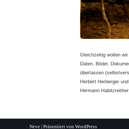
Gleichzeitig wollen wi
Daten, Bilder, Dokumen
überlassen (selbstvers
Herbert Herberger und
Hermann Habitzreither 
Neve
| Präsentiert von
WordPress