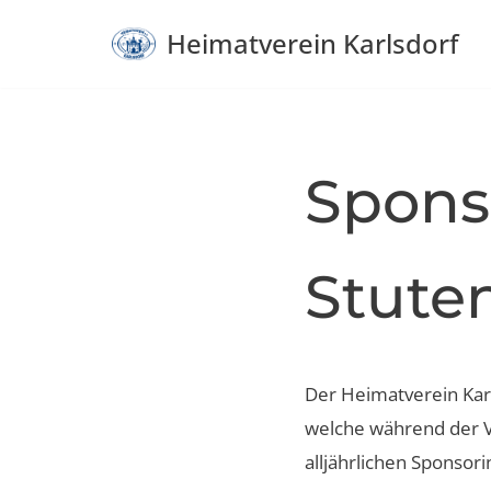
Heimatverein Karlsdorf
Zum
Inhalt
springen
Spons
Stute
Der Heimatverein Karl
welche während der V
alljährlichen Sponsor