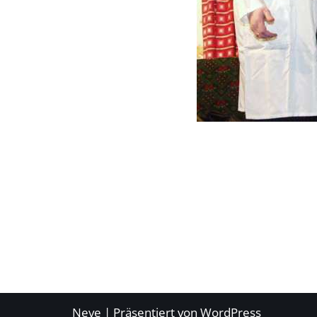
Neve
| Präsentiert von
WordPress