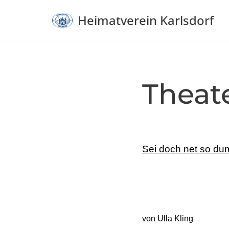
Heimatverein Karlsdorf
Zum
Inhalt
springen
Theat
Sei doch net so d
von Ulla Kling