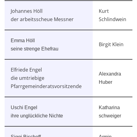
Johannes Höll
Kurt
der arbeitsscheue Messner
Schlindwein
Emma Höll
Birgit Klein
seine strenge Ehefrau
Elfriede Engel
Alexandra
die umtriebige
Huber
Pfarrgemeinderatsvorsitzende
Uschi Engel
Katharina
ihre unglückliche Nichte
schweiger
Siggi Bischoff
Armin