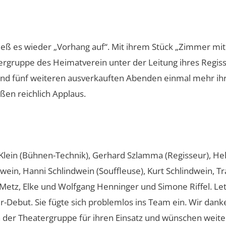
eß es wieder „Vorhang auf“. Mit ihrem Stück „Zimmer mit
tergruppe des Heimatverein unter der Leitung ihres Regis
d fünf weiteren ausverkauften Abenden einmal mehr ih
en reichlich Applaus.
h Klein (Bühnen-Technik), Gerhard Szlamma (Regisseur), He
wein, Hanni Schlindwein (Souffleuse), Kurt Schlindwein, Tr
Metz, Elke und Wolfgang Henninger und Simone Riffel. Let
er-Debut. Sie fügte sich problemlos ins Team ein. Wir dank
der Theatergruppe für ihren Einsatz und wünschen weiterh