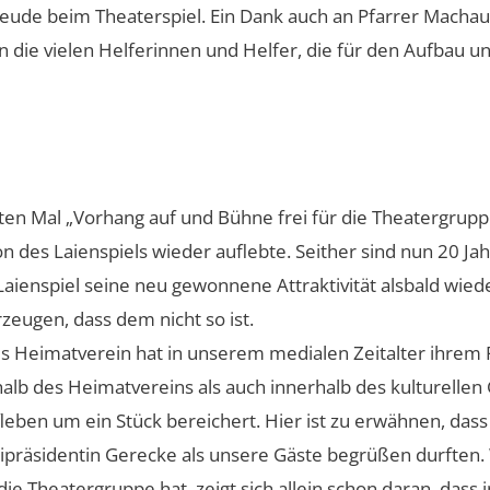
eude beim Theaterspiel. Ein Dank auch an Pfarrer Machaue
 die vielen Helferinnen und Helfer, die für den Aufbau un
ten Mal „Vorhang auf und Bühne frei für die Theatergrupp
ion des Laienspiels wieder auflebte. Seither sind nun 20 J
aienspiel seine neu gewonnene Attraktivität alsbald wiede
zeugen, dass dem nicht so ist.
 Heimatverein hat in unserem medialen Zeitalter ihrem P
halb des Heimatvereins als auch innerhalb des kulturell
fleben um ein Stück bereichert. Hier ist zu erwähnen, das
eipräsidentin Gerecke als unsere Gäste begrüßen durften.
ie Theatergruppe hat, zeigt sich allein schon daran, dass 