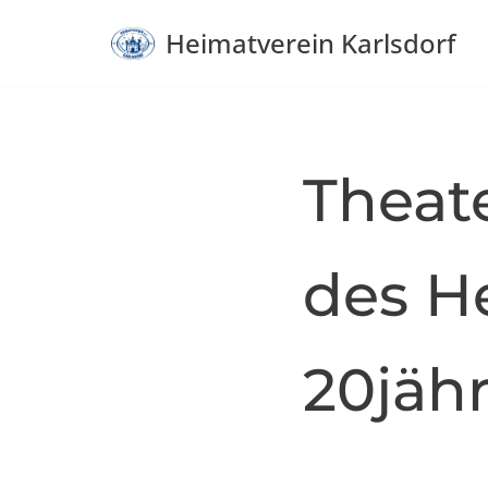
Heimatverein Karlsdorf
Zum
Inhalt
springen
Theat
des He
20jäh