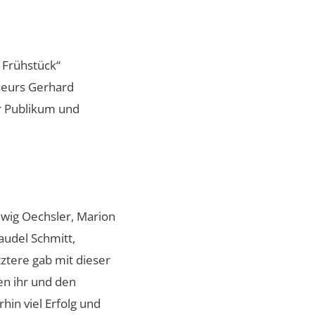
 Frühstück“
seurs Gerhard
r Publikum und
lwig Oechsler, Marion
audel Schmitt,
ztere gab mit dieser
en ihr und den
in viel Erfolg und