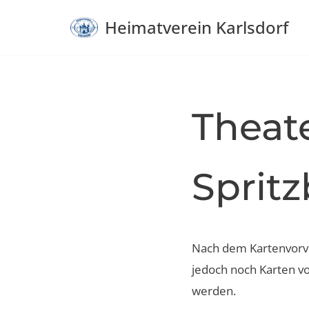
Heimatverein Karlsdorf
Zum
Inhalt
springen
Theate
Sprit
Nach dem Kartenvorve
jedoch noch Karten vo
werden.